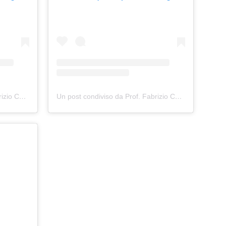
Un post condiviso da Prof. Fabrizio Cerusico
(@fabriziocerusico)
Un post condiviso da Prof. Fabrizio Cerusico
(@fab