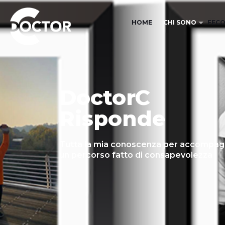
HOME
CHI SONO
FECO
DoctorC
Risponde
Tutta la mia conoscenza per accompagn
un percorso fatto di consapevolezza