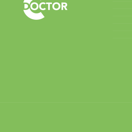
Chi
Feco
Gin
Con
Cont
Pag