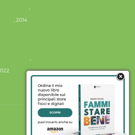
te da oscar
,
Poteri
, 2014
ni di un uomo
o fanno felice
ella mia vita
,
2022
enessere in tre