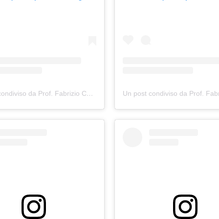
cerusico)
Un post condiviso da Prof. Fabrizio Cerusico
(@fabriziocerusico)