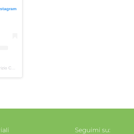
nstagram
Un post condiviso da Prof. Fabrizio Cerusico
(@fabriziocerusico)
iali
Seguimi su: