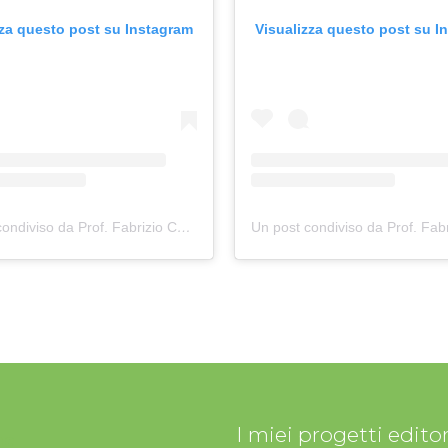
zza questo post su Instagram
Visualizza questo post su I
cerusico)
Un post condiviso da Prof. Fabrizio Cerusico
(@fabriziocerusico)
I miei progetti editor
me