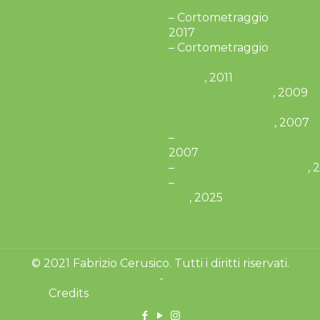
 sono
– Cortometraggio
Una not
ndazione assistita
2017
– Cortometraggio
Piccoli 
ecologia
– Tutti i miei no. Opinio
cepire un bambino
libero
, 2011
atti
– Facce di bimbo
, 2009
amento Visita Online
– Le parole di un bambin
un altro bambino
, 2007
–
Le 100 frasi più belle d
2007
–
Energia della fertilità
, 
–
Fammi stare bene. Il b
atti
, 2025
© 2021 Fabrizio Cerusico. Tutti i diritti riservati.
Privacy Policy
-
Cookie policy
Credits
Comunica Creative Company